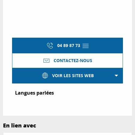
04 89 87 73
▒▒
CONTACTEZ-NOUS
VOIR LES SITES WEB
Langues parlées
Langues parlées
En lien avec