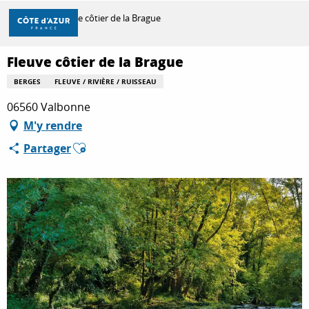
Aller
Accueil
Fleuve côtier de la Brague
au
contenu
principal
Fleuve côtier de la Brague
DÉCOUVRIR
BERGES
FLEUVE / RIVIÈRE / RUISSEAU
06560 Valbonne
À FAIRE
M'y rendre
Ajouter aux favoris
Partager
SÉJOURNER