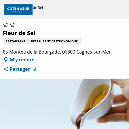
Aller
Accueil
Fleur de Sel
au
contenu
principal
DÉCOUVRIR
Fleur de Sel
RESTAURANT
RESTAURANT GASTRONOMIQUE
À FAIRE
85 Montée de la Bourgade, 06800 Cagnes-sur-Mer
M'y rendre
Ajouter aux favoris
Partager
SÉJOURNER