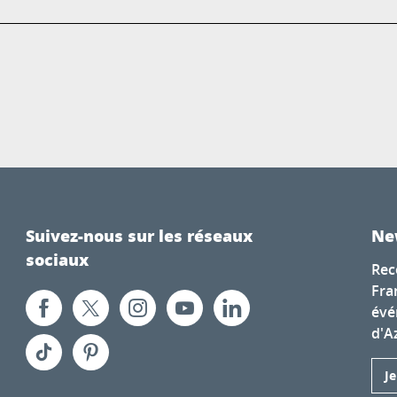
Suivez-nous sur les réseaux
Ne
sociaux
Rec
Fra
évé
d'A
J