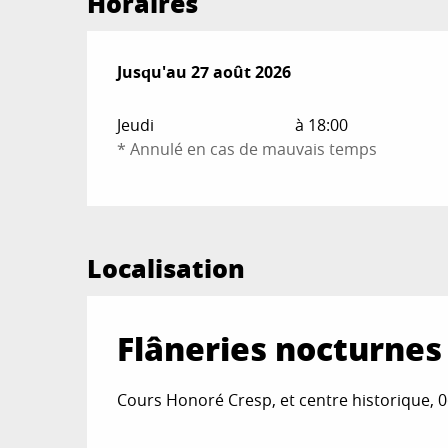
Horaires
Du
Jusqu'au
2 juillet 2026
27 août 2026
au
27 août 2026
Jeudi
à 18:00
* Annulé en cas de mauvais temps
Localisation
Flâneries nocturnes
Cours Honoré Cresp, et centre historique, 