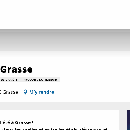
 Grasse
 DE VARIÉTÉ
PRODUITS DU TERROIR
0 Grasse
M'y rendre
été à Grasse !

dans les ruelles et entre les étals, découvrir et 