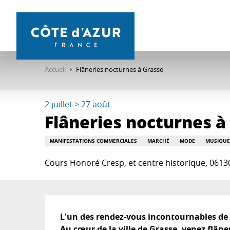
Aller
au
contenu
principal
Accueil
Flâneries nocturnes à Grasse
2 juillet > 27 août
Flâneries nocturnes à
MANIFESTATIONS COMMERCIALES
MARCHÉ
MODE
MUSIQUE
Cours Honoré Cresp, et centre historique, 0613
Description
L'un des rendez-vous incontournables de l'
Au cœur de la ville de Grasse, venez flâner 