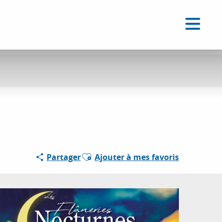
FR
Accessibilité
Recherche
Voir les favoris
Ajouter aux favoris
Partager
Ajouter à mes favoris