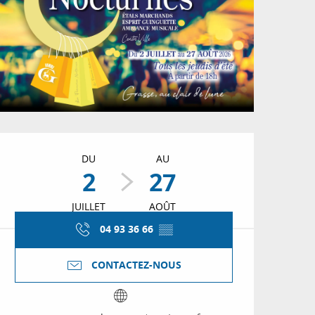
Ouverture et coordon
DU
AU
2
27
JUILLET
AOÛT
04 93 36 66
▒▒
CONTACTEZ-NOUS