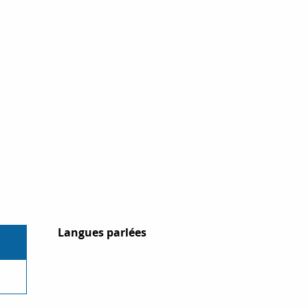
Langues parlées
Langues parlées