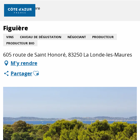
Aller
Accueil
Figuière
au
contenu
principal
Figuière
DÉCOUVRIR
VINS
CAVEAU DE DÉGUSTATION
NÉGOCIANT
PRODUCTEUR
PRODUCTEUR BIO
À FAIRE
605 route de Saint Honoré, 83250 La Londe-les-Maures
M'y rendre
Ajouter aux favoris
Partager
SÉJOURNER