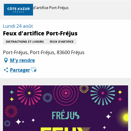
Aller
Accueil
Feux d'artifice Port-Fréjus
au
contenu
principal
Lundi 24 août
DÉCOUVRIR
Feux d'artifice Port-Fréjus
DISTRACTIONS ET LOISIRS
FEUX D'ARTIFICE
À FAIRE
Port-Fréjus, Port-Fréjus, 83600 Fréjus
M'y rendre
Ajouter aux favoris
Partager
SÉJOURNER