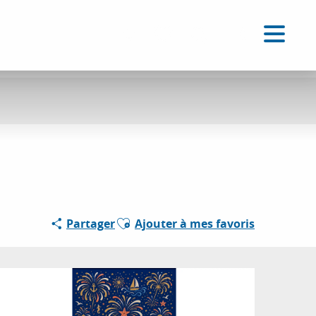
FR
Accessibilité
Recherche
Voir les favoris
Ajouter aux favoris
Partager
Ajouter à mes favoris