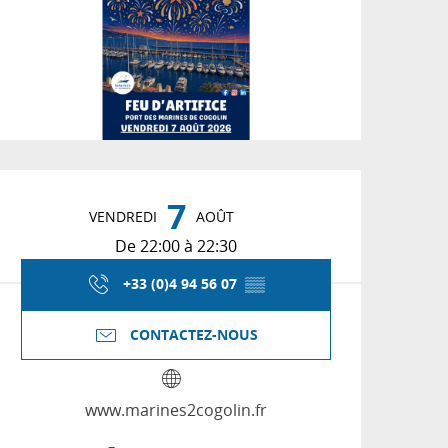
Ouverture et coordon
7
VENDREDI
AOÛT
De 22:00 à 22:30
+33 (0)4 94 56 07
▒▒
CONTACTEZ-NOUS
www.marines2cogolin.fr