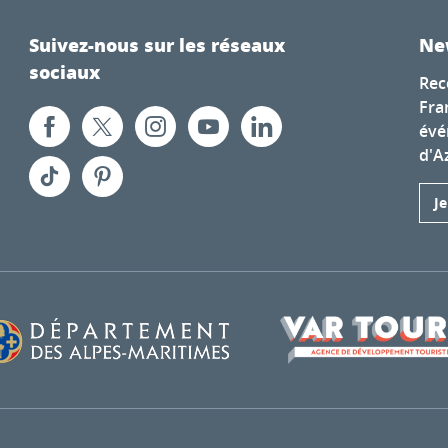
Suivez-nous sur les réseaux
Ne
sociaux
Rec
Fra
évé
d'A
J