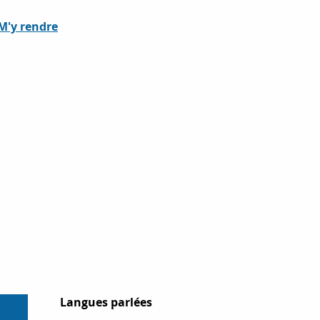
M'y rendre
Langues parlées
Langues parlées