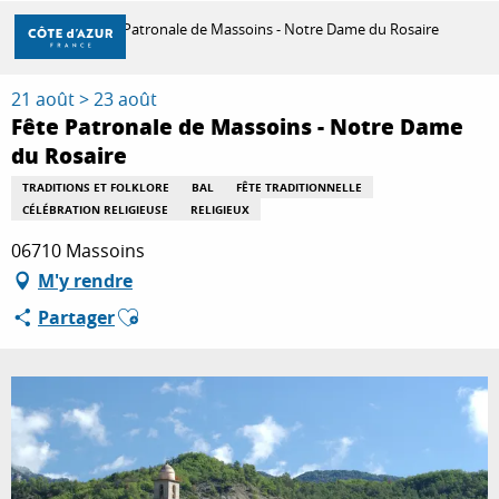
Aller
Accueil
Fête Patronale de Massoins - Notre Dame du Rosaire
au
contenu
principal
21 août > 23 août
DÉCOUVRIR
Fête Patronale de Massoins - Notre Dame
du Rosaire
À FAIRE
TRADITIONS ET FOLKLORE
BAL
FÊTE TRADITIONNELLE
CÉLÉBRATION RELIGIEUSE
RELIGIEUX
06710 Massoins
SÉJOURNER
M'y rendre
Ajouter aux favoris
Partager