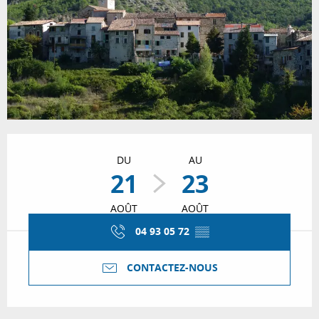
Ouverture et coordonnées
DU
AU
21
23
AOÛT
AOÛT
04 93 05 72
▒▒
CONTACTEZ-NOUS