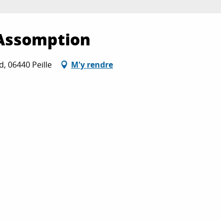
'Assomption
, 06440 Peille
M'y rendre