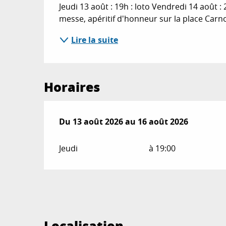
Jeudi 13 août : 19h : loto Vendredi 14 août : 
messe, apéritif d'honneur sur la place Carn
Lire la suite
Horaires
Du
Du
13 août 2026
13 août 2026
au
au
16 août 2026
16 août 2026
Jeudi
à 19:00
Localisation