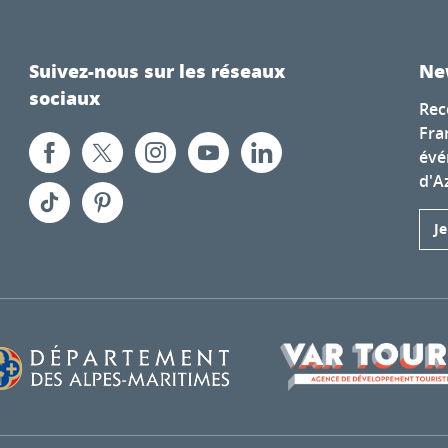
Suivez-nous sur les réseaux
Ne
sociaux
Rec
Fra
évé
d'A
J