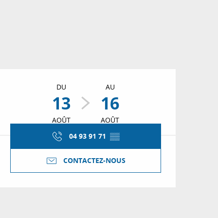
Ouverture et coordon
DU
AU
13
16
AOÛT
AOÛT
04 93 91 71
▒▒
CONTACTEZ-NOUS