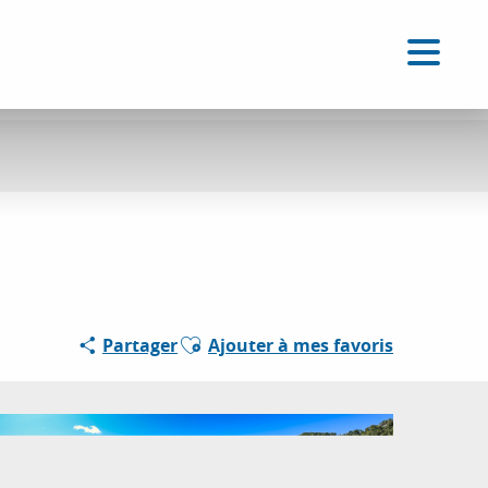
FR
Accessibilité
Recherche
Voir les favoris
Ajouter aux favoris
Partager
Ajouter à mes favoris