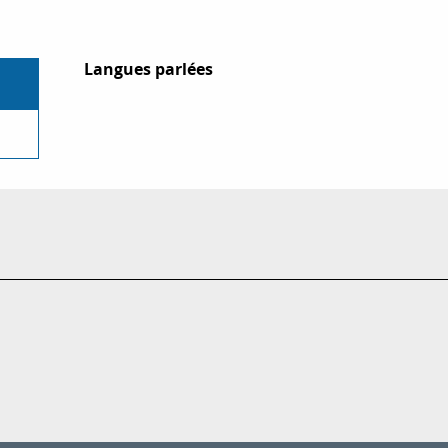
Langues parlées
Langues parlées