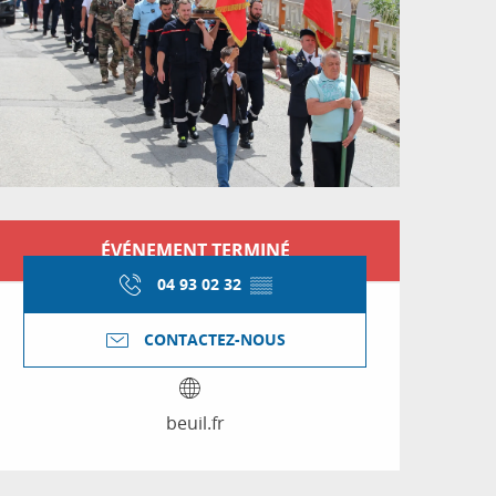
Ouverture et coordon
ÉVÉNEMENT TERMINÉ
04 93 02 32
▒▒
CONTACTEZ-NOUS
beuil.fr