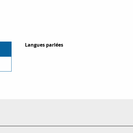
Langues parlées
Langues parlées