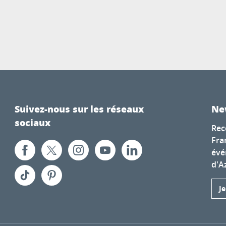
Suivez-nous sur les réseaux
Ne
sociaux
Rec
Fra
évé
d'A
J