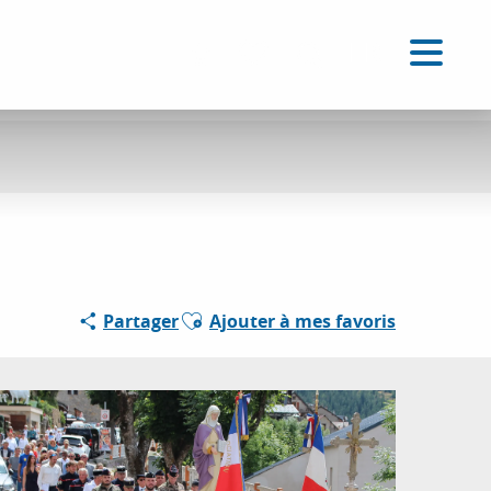
FR
Accessibilité
Recherche
Voir les favoris
Ajouter aux favoris
Partager
Ajouter à mes favoris