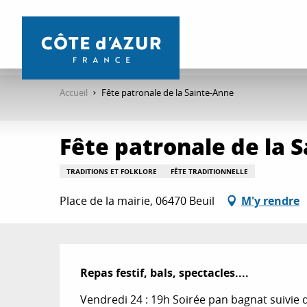
Aller
au
contenu
principal
Accueil
Fête patronale de la Sainte-Anne
Fête patronale de la 
TRADITIONS ET FOLKLORE
FÊTE TRADITIONNELLE
Place de la mairie, 06470 Beuil
M'y rendre
Description
Repas festif, bals, spectacles....
Vendredi 24 : 19h Soirée pan bagnat suivie d