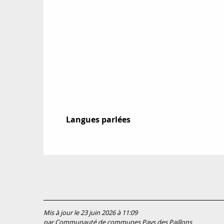
Langues parlées
Langues parlées
Mis à jour le 23 juin 2026 à 11:09
par Communauté de communes Pays des Paillons