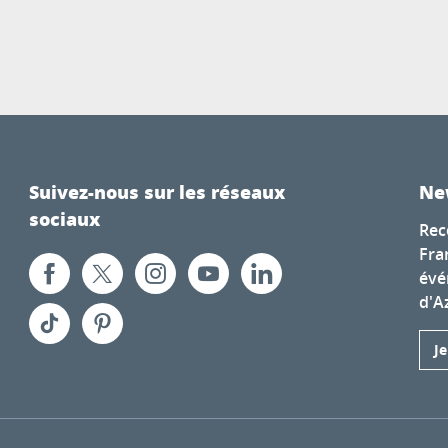
Suivez-nous sur les réseaux
Ne
sociaux
Rec
Fra
évé
d'A
J