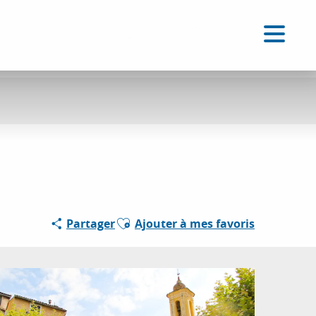
FR
Accessibilité
Recherche
Voir les favoris
Ajouter aux favoris
Partager
Ajouter à mes favoris