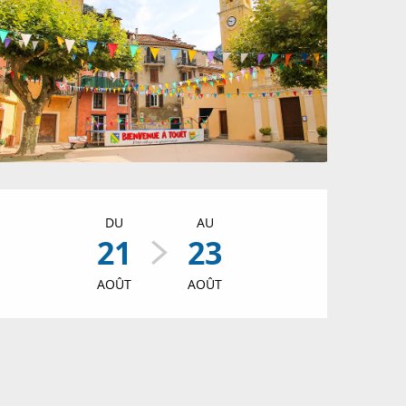
Ouverture et coordon
DU
AU
21
23
AOÛT
AOÛT