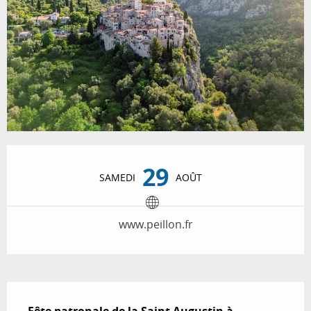
Ouverture et coordonnées
29
SAMEDI
AOÛT
www.peillon.fr
Description