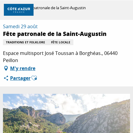
Aller
Accueil
Fête patronale de la Saint-Augustin
au
contenu
principal
Samedi 29 août
DÉCOUVRIR
Fête patronale de la Saint-Augustin
TRADITIONS ET FOLKLORE
FÊTE LOCALE
À FAIRE
Espace multisport José Toussan à Borghéas., 06440
Peillon
M'y rendre
SÉJOURNER
Ajouter aux favoris
Partager