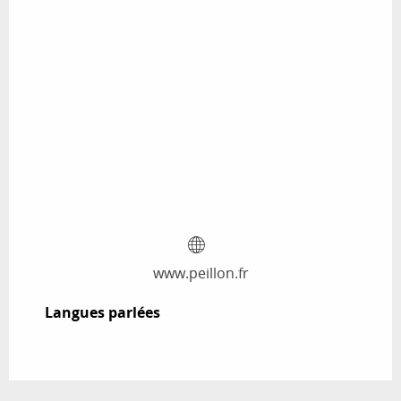
www.peillon.fr
Langues parlées
Langues parlées