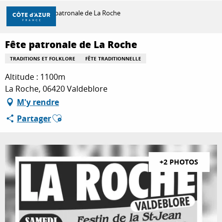
Aller
Accueil
Fête patronale de La Roche
au
contenu
principal
Fête patronale de La Roche
DÉCOUVRIR
TRADITIONS ET FOLKLORE
FÊTE TRADITIONNELLE
Altitude : 1100m
À FAIRE
La Roche, 06420 Valdeblore
M'y rendre
Ajouter aux favoris
Partager
SÉJOURNER
+2 PHOTOS