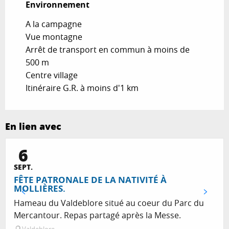
Environnement
Environnement
A la campagne
Vue montagne
Arrêt de transport en commun à moins de
500 m
Centre village
Itinéraire G.R. à moins d'1 km
En lien avec
6
SEPT.
FÊTE PATRONALE DE LA NATIVITÉ À
MOLLIÈRES.
Hameau du Valdeblore situé au coeur du Parc du
Mercantour. Repas partagé après la Messe.