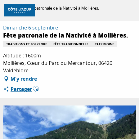
Aller
Accueil
Fête patronale de la Nativité à Mollières.
au
contenu
principal
Dimanche 6 septembre
DÉCOUVRIR
Fête patronale de la Nativité à Mollières.
TRADITIONS ET FOLKLORE
FÊTE TRADITIONNELLE
PATRIMOINE
À FAIRE
Altitude : 1600m
Mollières, Cœur du Parc du Mercantour, 06420
Valdeblore
SÉJOURNER
M'y rendre
Ajouter aux favoris
Partager