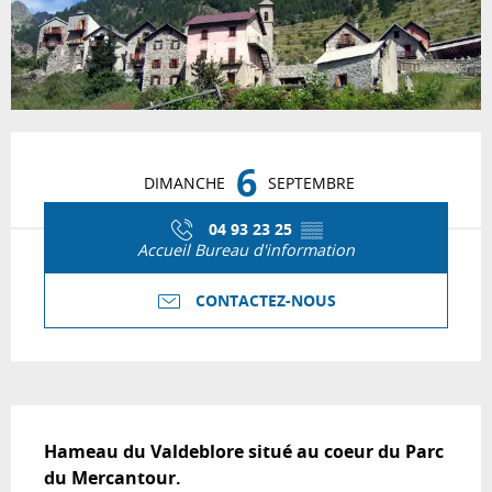
Ouverture et coordonnées
6
DIMANCHE
SEPTEMBRE
04 93 23 25
▒▒
Accueil Bureau d'information
CONTACTEZ-NOUS
Description
Hameau du Valdeblore situé au coeur du Parc 
du Mercantour.
