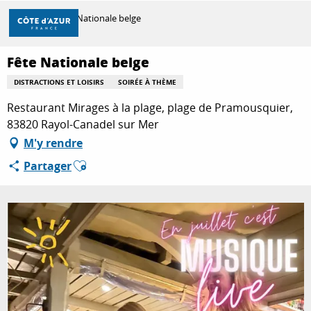
Aller
Accueil
Fête Nationale belge
au
contenu
principal
Fête Nationale belge
DÉCOUVRIR
DISTRACTIONS ET LOISIRS
SOIRÉE À THÈME
Restaurant Mirages à la plage, plage de Pramousquier,
À FAIRE
83820 Rayol-Canadel sur Mer
M'y rendre
Ajouter aux favoris
Partager
SÉJOURNER