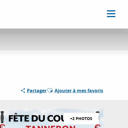
FR
Accessibilité
Recherche
Voir les favoris
Ajouter aux favoris
Partager
Ajouter à mes favoris
+2 PHOTOS