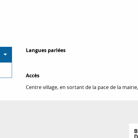
Langues parlées
Langues parlées
Accès
Accès
Centre village, en sortant de la pace de la mair
B
D