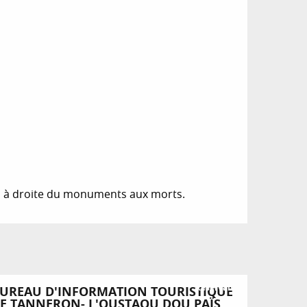
ie, à droite du monuments aux morts.
Réservable
UREAU D'INFORMATION TOURISTIQUE
E TANNERON- L'OUSTAOU DOU PAÏS