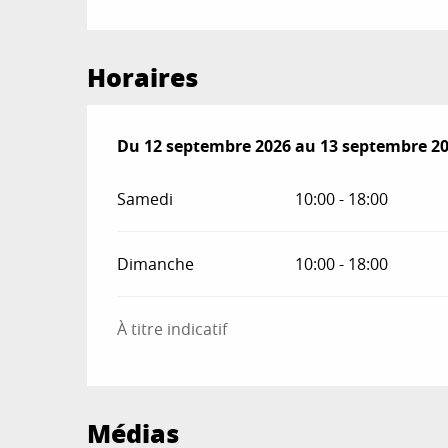
Horaires
Du
Du
12 septembre 2026
12 septembre 2026
au
au
13 septembre 2
13 septembre 2
Samedi
10:00 - 18:00
Dimanche
10:00 - 18:00
À titre indicatif
Médias