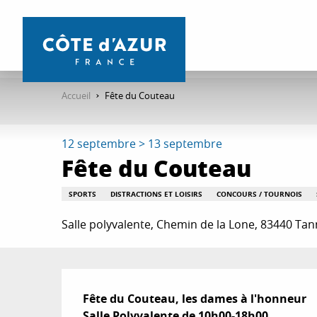
Aller
au
contenu
principal
Accueil
Fête du Couteau
12 septembre > 13 septembre
Fête du Couteau
SPORTS
DISTRACTIONS ET LOISIRS
CONCOURS / TOURNOIS
Salle polyvalente, Chemin de la Lone, 83440 Ta
Description
Fête du Couteau, les dames à l'honneur

Salle Polyvalente de 10h00-18h00. 
