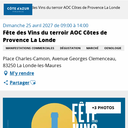
Aller
Accueil
Fête des Vins du terroir AOC Côtes de Provence La Londe
au
contenu
principal
Dimanche 25 avril 2027 de 09:00 à 14:00
DÉCOUVRIR
Fête des Vins du terroir AOC Côtes de
Provence La Londe
À FAIRE
MANIFESTATIONS COMMERCIALES
DÉGUSTATION
MARCHÉ
OENOLOGIE
Place Charles-Camoin, Avenue Georges Clemenceau,
83250 La Londe-les-Maures
SÉJOURNER
M'y rendre
Ajouter aux favoris
Partager
+3 PHOTOS