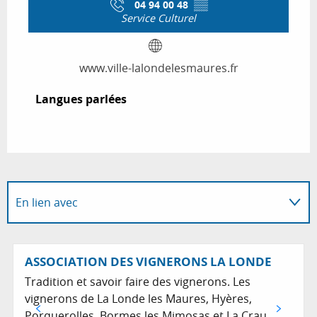
04 94 00 48
▒▒
Service Culturel
www.ville-lalondelesmaures.fr
Langues parlées
Langues parlées
En lien avec
Sur place
ASSOCIATION DES VIGNERONS LA LONDE
Tradition et savoir faire des vignerons. Les
vignerons de La Londe les Maures, Hyères,
Porquerolles, Bormes les Mimosas et La Crau