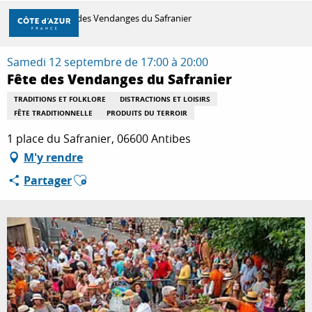
Aller
Accueil
Fête des Vendanges du Safranier
au
contenu
principal
Samedi 12 septembre de 17:00 à 20:00
DÉCOUVRIR
Fête des Vendanges du Safranier
TRADITIONS ET FOLKLORE
DISTRACTIONS ET LOISIRS
FÊTE TRADITIONNELLE
PRODUITS DU TERROIR
À FAIRE
1 place du Safranier, 06600 Antibes
M'y rendre
SÉJOURNER
Ajouter aux favoris
Partager