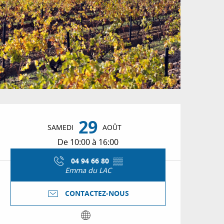
Ouverture et coordon
29
SAMEDI
AOÛT
De 10:00 à 16:00
04 94 66 80
▒▒
Emma du LAC
CONTACTEZ-NOUS