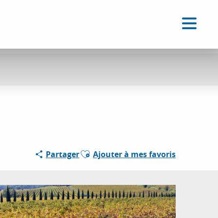
FR
Accessibilité
Recherche
Voir les favoris
Ajouter aux favoris
Partager
Ajouter à mes favoris