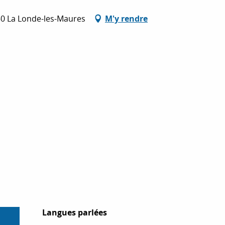
50 La Londe-les-Maures
M'y rendre
Langues parlées
Langues parlées