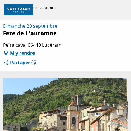
Aller
Accueil
Fete de L'automne
au
contenu
principal
Dimanche 20 septembre
DÉCOUVRIR
Fete de L'automne
Peîra cava, 06440 Lucéram
À FAIRE
M'y rendre
Ajouter aux favoris
Partager
SÉJOURNER