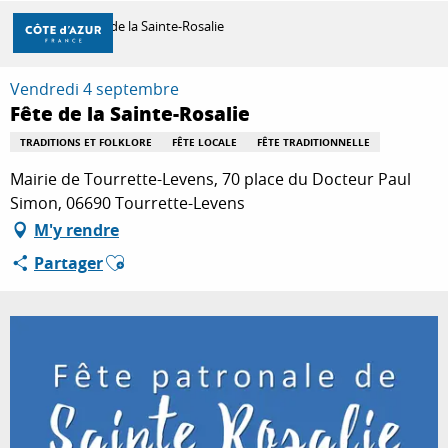
Aller
Accueil
Fête de la Sainte-Rosalie
au
contenu
principal
Vendredi 4 septembre
DÉCOUVRIR
Fête de la Sainte-Rosalie
TRADITIONS ET FOLKLORE
FÊTE LOCALE
FÊTE TRADITIONNELLE
À FAIRE
Mairie de Tourrette-Levens, 70 place du Docteur Paul
Simon, 06690 Tourrette-Levens
M'y rendre
SÉJOURNER
Ajouter aux favoris
Partager