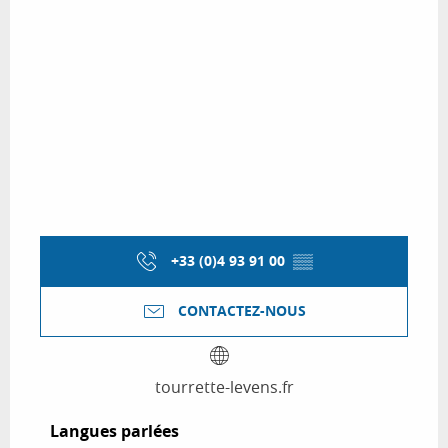
+33 (0)4 93 91 00
▒▒
CONTACTEZ-NOUS
tourrette-levens.fr
Langues parlées
Langues parlées