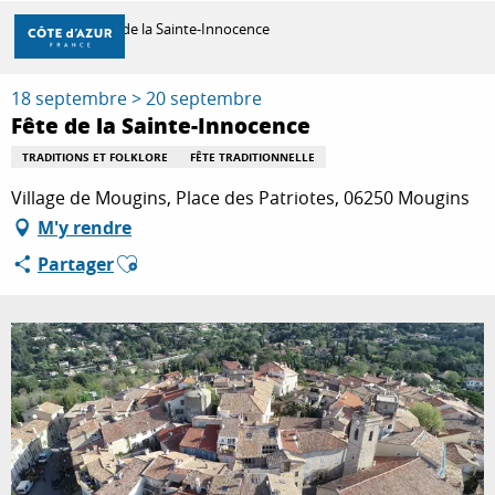
Aller
Accueil
Fête de la Sainte-Innocence
au
contenu
principal
18 septembre > 20 septembre
DÉCOUVRIR
Fête de la Sainte-Innocence
TRADITIONS ET FOLKLORE
FÊTE TRADITIONNELLE
À FAIRE
Village de Mougins, Place des Patriotes, 06250 Mougins
M'y rendre
Ajouter aux favoris
Partager
SÉJOURNER