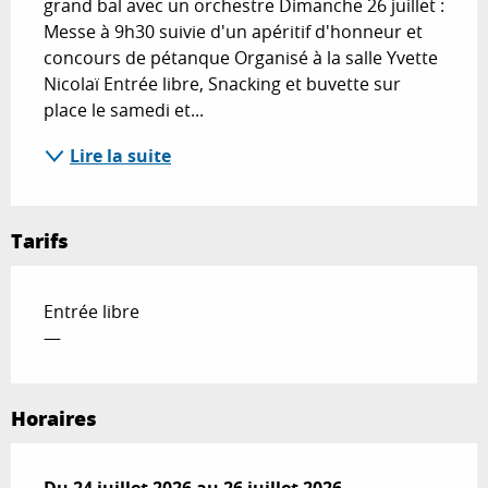
grand bal avec un orchestre Dimanche 26 juillet : 
Messe à 9h30 suivie d'un apéritif d'honneur et 
concours de pétanque Organisé à la salle Yvette 
Nicolaï Entrée libre, Snacking et buvette sur 
place le samedi et...
Lire la suite
Tarifs
Entrée libre
—
Horaires
Du
Du
24 juillet 2026
24 juillet 2026
au
au
26 juillet 2026
26 juillet 2026