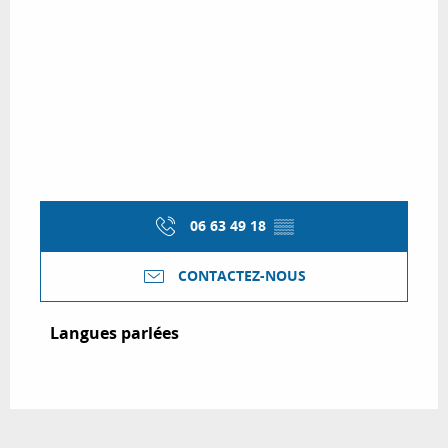
06 63 49 18
▒▒
CONTACTEZ-NOUS
Langues parlées
Langues parlées