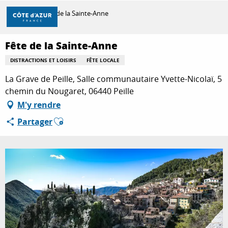
Aller
Accueil
Fête de la Sainte-Anne
au
contenu
principal
Fête de la Sainte-Anne
DÉCOUVRIR
DISTRACTIONS ET LOISIRS
FÊTE LOCALE
La Grave de Peille, Salle communautaire Yvette-Nicolaï, 5
À FAIRE
chemin du Nougaret, 06440 Peille
M'y rendre
Ajouter aux favoris
Partager
SÉJOURNER