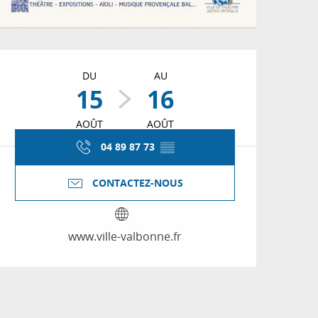
Ouverture et coordon
DU
AU
15
16
AOÛT
AOÛT
04 89 87 73
▒▒
CONTACTEZ-NOUS
www.ville-valbonne.fr