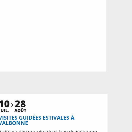
10
28
JUIL.
AOÛT
VISITES GUIDÉES ESTIVALES À
VALBONNE
Visite guidée gratuite du village de Valbonne.