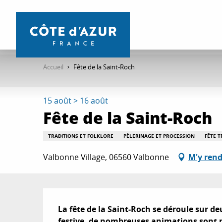
Aller
au
contenu
principal
Accueil
Fête de la Saint-Roch
15 août > 16 août
Fête de la Saint-Roch
TRADITIONS ET FOLKLORE
PÈLERINAGE ET PROCESSION
FÊTE 
Valbonne Village, 06560 Valbonne
M'y rend
Description
La fête de la Saint-Roch se déroule sur de
festive, de nombreuses animations sont pr