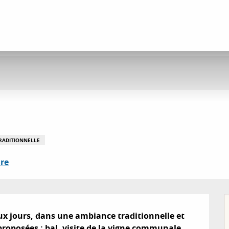
TRADITIONNELLE
re
ux jours, dans une ambiance traditionnelle et 
oposées : bal, visite de la vigne communale, 