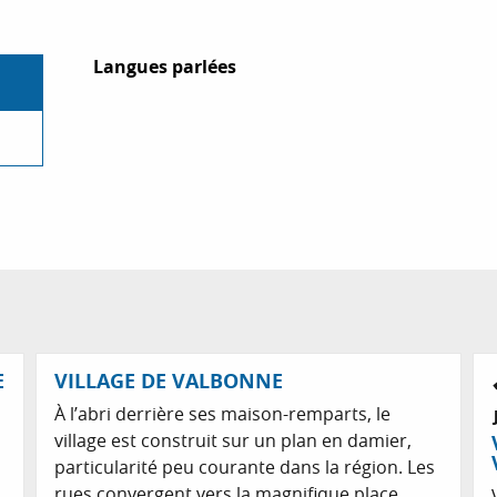
Langues parlées
Langues parlées
E
VILLAGE DE VALBONNE
À l’abri derrière ses maison-remparts, le
village est construit sur un plan en damier,
particularité peu courante dans la région. Les
rues convergent vers la magnifique place...