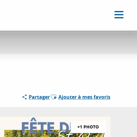
FR
Accessibilité
Recherche
Voir les favoris
Ajouter aux favoris
Partager
Ajouter à mes favoris
+1 PHOTO