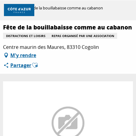
Aller
Accueil
Fête de la bouillabaisse comme au cabanon
au
contenu
principal
Fête de la bouillabaisse comme au cabanon
DÉCOUVRIR
DISTRACTIONS ET LOISIRS
REPAS ORGANISÉ PAR UNE ASSOCIATION
Centre maurin des Maures, 83310 Cogolin
À FAIRE
M'y rendre
Ajouter aux favoris
Partager
SÉJOURNER