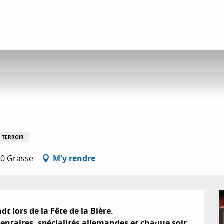
 TERROIR
30 Grasse
M'y rendre
 lors de la Fête de la Bière.

entaires, spécialités allemandes et chaque soir 