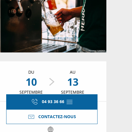
Ouverture et coordon
DU
AU
10
13
SEPTEMBRE
SEPTEMBRE
04 93 36 66
▒▒
CONTACTEZ-NOUS