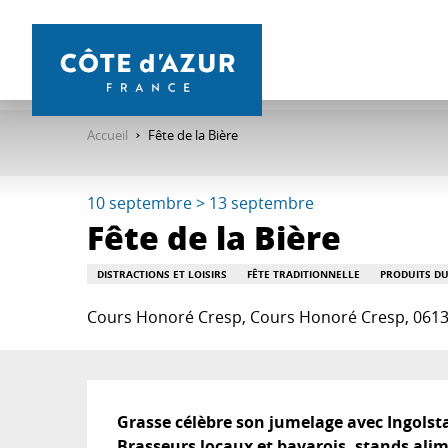
Aller
au
contenu
principal
Accueil
Fête de la Bière
10 septembre > 13 septembre
Fête de la Bière
DISTRACTIONS ET LOISIRS
FÊTE TRADITIONNELLE
PRODUITS DU
Cours Honoré Cresp, Cours Honoré Cresp, 061
Description
Grasse célèbre son jumelage avec Ingolstadt
Brasseurs locaux et bavarois, stands alim