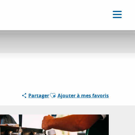
FR
Accessibilité
Recherche
Voir les favoris
Ajouter aux favoris
Partager
Ajouter à mes favoris