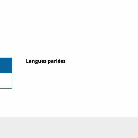
Langues parlées
Langues parlées