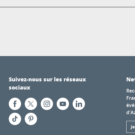
Suivez-nous sur les réseaux
Ne
sociaux
Rec
Fra
évé
d'A
J