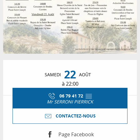
Ouverture et coordonnées
22
SAMEDI
AOÛT
à 22:00
06 79 41 72
▒▒
Mr SERRONI PIERRICK
CONTACTEZ-NOUS
Page Facebook