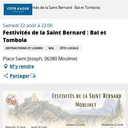
Aller
Accueil
Festivités de la Saint Bernard : Bal et Tombola
au
contenu
principal
Samedi 22 août à 22:00
DÉCOUVRIR
Festivités de la Saint Bernard : Bal et
Tombola
À FAIRE
DISTRACTIONS ET LOISIRS
BAL
FÊTE LOCALE
Place Saint Joseph, 06380 Moulinet
M'y rendre
SÉJOURNER
Ajouter aux favoris
Partager