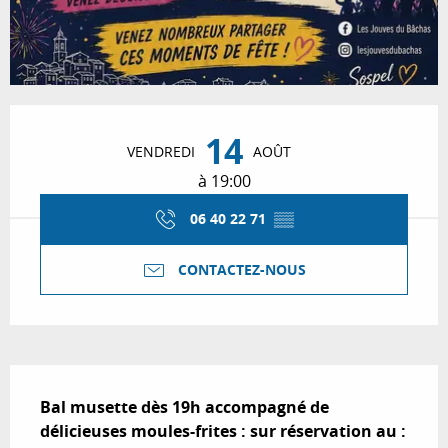
Ouverture et coordonnées
14
VENDREDI
AOÛT
à 19:00
06 40 22 71
▒▒
CONTACTEZ-NOUS
Description
Bal musette dès 19h accompagné de 
délicieuses moules-frites : sur réservation au : 