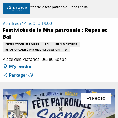
Aller
Accueil
Festivités de la fête patronale : Repas et Bal
au
contenu
principal
Vendredi 14 août à 19:00
DÉCOUVRIR
Festivités de la fête patronale : Repas et
Bal
À FAIRE
DISTRACTIONS ET LOISIRS
BAL
FEUX D'ARTIFICE
REPAS ORGANISÉ PAR UNE ASSOCIATION
DJ
Place des Platanes, 06380 Sospel
SÉJOURNER
M'y rendre
Ajouter aux favoris
Partager
+1 PHOTO