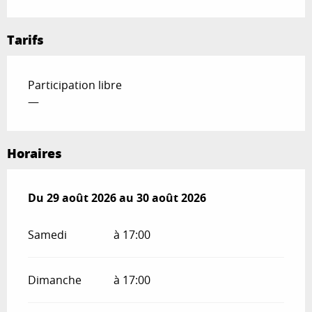
Tarifs
Participation libre
—
Horaires
Du
Du
29 août 2026
29 août 2026
au
au
30 août 2026
30 août 2026
Samedi
à 17:00
Dimanche
à 17:00