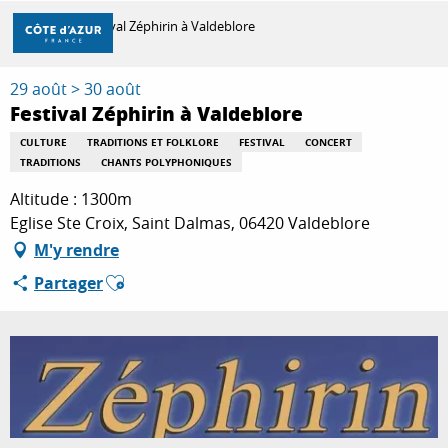
Aller
Accueil
Festival Zéphirin à Valdeblore
au
contenu
principal
29 août > 30 août
DÉCOUVRIR
Festival Zéphirin à Valdeblore
CULTURE
TRADITIONS ET FOLKLORE
FESTIVAL
CONCERT
TRADITIONS
CHANTS POLYPHONIQUES
À FAIRE
Altitude : 1300m
Eglise Ste Croix, Saint Dalmas, 06420 Valdeblore
SÉJOURNER
M'y rendre
Ajouter aux favoris
Partager