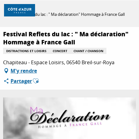
Aller
Accueil
au
Festival Reflets du lac : " Ma déclaration" Hommage à France Gall
contenu
principal
DÉCOUVRIR
Festival Reflets du lac : " Ma déclaration"
Hommage à France Gall
DISTRACTIONS ET LOISIRS
CONCERT
CHANT / CHANSON
À FAIRE
Chapiteau - Espace Loisirs, 06540 Breil-sur-Roya
M'y rendre
SÉJOURNER
Ajouter aux favoris
Partager