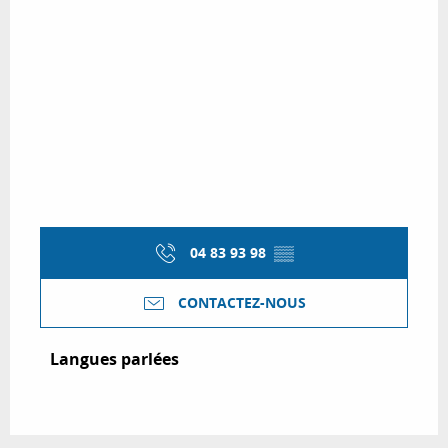
04 83 93 98
▒▒
CONTACTEZ-NOUS
Langues parlées
Langues parlées