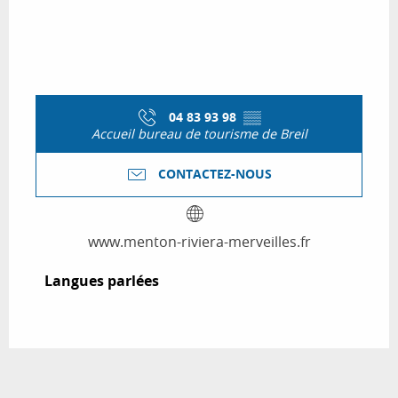
04 83 93 98
▒▒
Accueil bureau de tourisme de Breil
CONTACTEZ-NOUS
www.menton-riviera-merveilles.fr
Langues parlées
Langues parlées