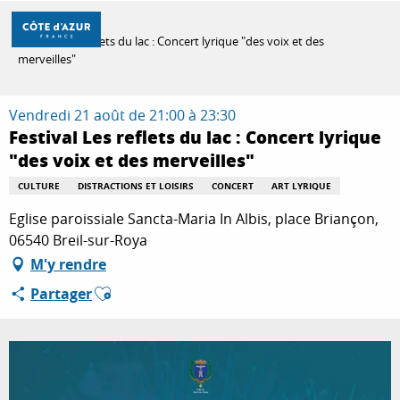
Aller
Accueil
au
Festival Les reflets du lac : Concert lyrique "des voix et des
contenu
merveilles"
principal
DÉCOUVRIR
Vendredi 21 août de 21:00 à 23:30
Festival Les reflets du lac : Concert lyrique
À FAIRE
"des voix et des merveilles"
CULTURE
DISTRACTIONS ET LOISIRS
CONCERT
ART LYRIQUE
Eglise paroissiale Sancta-Maria In Albis, place Briançon,
SÉJOURNER
06540 Breil-sur-Roya
M'y rendre
Ajouter aux favoris
Partager