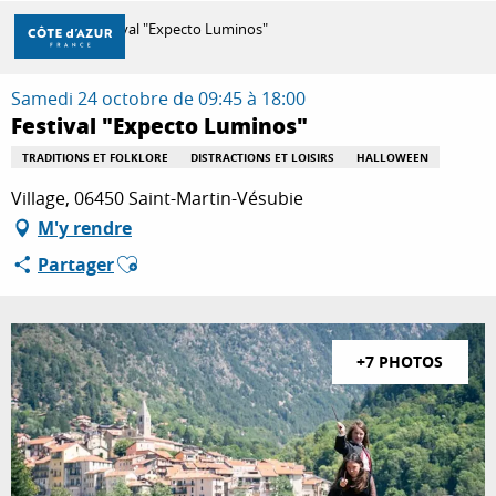
Aller
Accueil
Festival "Expecto Luminos"
au
contenu
principal
Samedi 24 octobre de 09:45 à 18:00
DÉCOUVRIR
Festival "Expecto Luminos"
TRADITIONS ET FOLKLORE
DISTRACTIONS ET LOISIRS
HALLOWEEN
À FAIRE
Village, 06450 Saint-Martin-Vésubie
M'y rendre
Ajouter aux favoris
Partager
SÉJOURNER
+7 PHOTOS