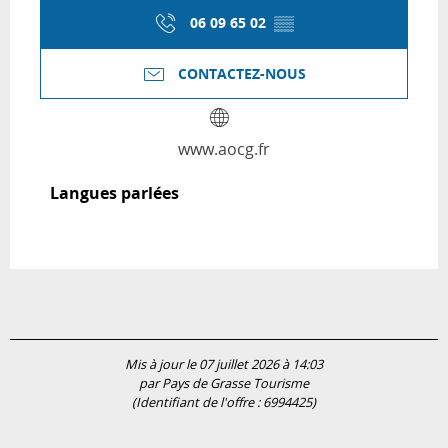
06 09 65 02
▒▒
CONTACTEZ-NOUS
www.aocg.fr
Langues parlées
Langues parlées
Mis à jour le 07 juillet 2026 à 14:03
par Pays de Grasse Tourisme
(Identifiant de l'offre :
6994425
)