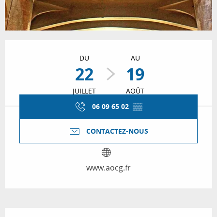
Ouverture et coordonnées
DU
AU
22
19
JUILLET
AOÛT
06 09 65 02
▒▒
CONTACTEZ-NOUS
www.aocg.fr
Description