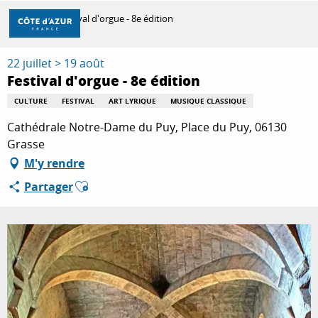
Aller
Accueil
Festival d'orgue - 8e édition
au
contenu
principal
22 juillet > 19 août
DÉCOUVRIR
Festival d'orgue - 8e édition
CULTURE
FESTIVAL
ART LYRIQUE
MUSIQUE CLASSIQUE
À FAIRE
Cathédrale Notre-Dame du Puy, Place du Puy, 06130
Grasse
M'y rendre
SÉJOURNER
Ajouter aux favoris
Partager