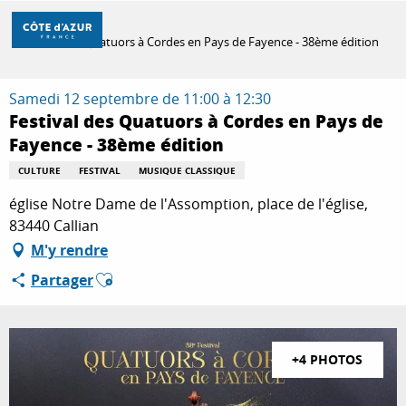
Aller
Accueil
au
Festival des Quatuors à Cordes en Pays de Fayence - 38ème édition
contenu
principal
DÉCOUVRIR
Samedi 12 septembre de 11:00 à 12:30
Festival des Quatuors à Cordes en Pays de
Fayence - 38ème édition
À FAIRE
CULTURE
FESTIVAL
MUSIQUE CLASSIQUE
église Notre Dame de l'Assomption, place de l'église,
SÉJOURNER
83440 Callian
M'y rendre
Ajouter aux favoris
Partager
+4 PHOTOS