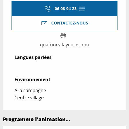
06 08 94 23
▒▒
CONTACTEZ-NOUS
quatuors-fayence.com
Langues parlées
Langues parlées
Environnement
Environnement
A la campagne
Centre village
Programme l'animation...