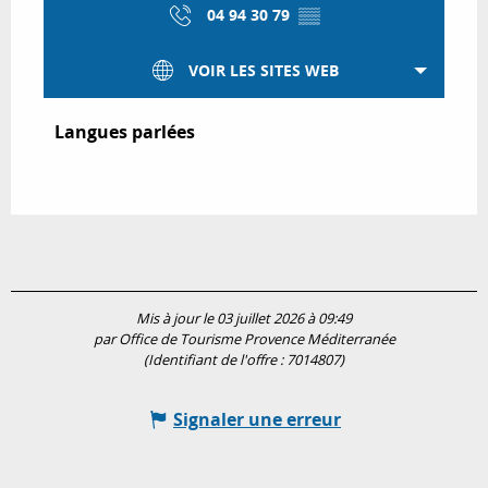
04 94 30 79
▒▒
VOIR LES SITES WEB
Langues parlées
Langues parlées
Mis à jour le 03 juillet 2026 à 09:49
par Office de Tourisme Provence Méditerranée
(Identifiant de l'offre :
7014807
)
Signaler une erreur