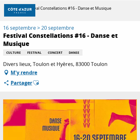
Aller
Accueil
Festival Constellations #16 - Danse et Musique
au
contenu
principal
16 septembre > 20 septembre
DÉCOUVRIR
Festival Constellations #16 - Danse et
Musique
À FAIRE
CULTURE
FESTIVAL
CONCERT
DANSE
Divers lieux, Toulon et Hyères, 83000 Toulon
M'y rendre
SÉJOURNER
Ajouter aux favoris
Partager