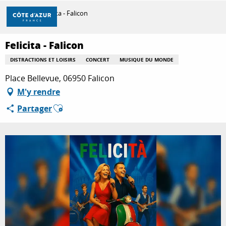
Aller
Accueil
Felicita - Falicon
au
contenu
principal
Felicita - Falicon
DÉCOUVRIR
DISTRACTIONS ET LOISIRS
CONCERT
MUSIQUE DU MONDE
Place Bellevue, 06950 Falicon
À FAIRE
M'y rendre
Ajouter aux favoris
Partager
SÉJOURNER