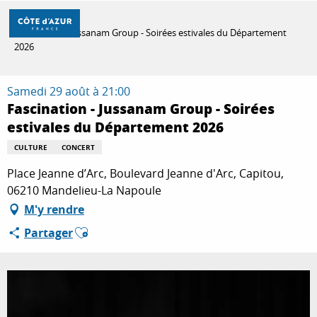
Aller
Accueil
au
Fascination - Jussanam Group - Soirées estivales du Département
contenu
2026
principal
DÉCOUVRIR
Samedi 29 août à 21:00
Fascination - Jussanam Group - Soirées
À FAIRE
estivales du Département 2026
CULTURE
CONCERT
Place Jeanne d’Arc, Boulevard Jeanne d'Arc, Capitou,
SÉJOURNER
06210 Mandelieu-La Napoule
M'y rendre
Ajouter aux favoris
Partager