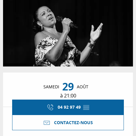
Ouverture et coordonnées
29
SAMEDI
AOÛT
à 21:00
04 92 97 49
▒▒
CONTACTEZ-NOUS