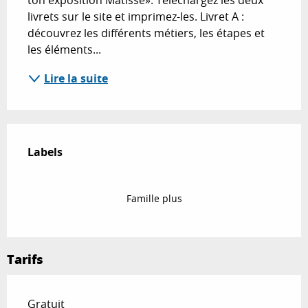
ton exposition Matisse». Téléchargez les deux 
livrets sur le site et imprimez-les. Livret A : 
découvrez les différents métiers, les étapes et 
les éléments...
Lire la suite
Offres de prestations
Labels
Labels
Famille plus
Tarifs
Gratuit