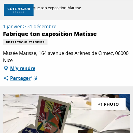
Aller
Accueil
Fabrique ton exposition Matisse
au
contenu
principal
1 janvier > 31 décembre
DÉCOUVRIR
Fabrique ton exposition Matisse
DISTRACTIONS ET LOISIRS
À FAIRE
Musée Matisse, 164 avenue des Arènes de Cimiez, 06000
Nice
M'y rendre
SÉJOURNER
Ajouter aux favoris
Partager
+1 PHOTO