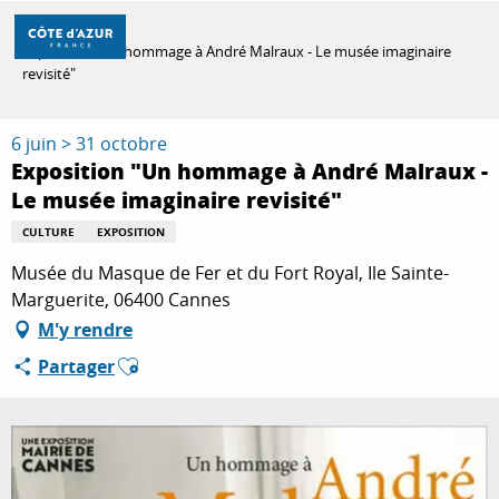
Aller
Accueil
au
Exposition "Un hommage à André Malraux - Le musée imaginaire
contenu
revisité"
principal
DÉCOUVRIR
6 juin > 31 octobre
Exposition "Un hommage à André Malraux -
À FAIRE
Le musée imaginaire revisité"
CULTURE
EXPOSITION
Musée du Masque de Fer et du Fort Royal, Ile Sainte-
SÉJOURNER
Marguerite, 06400 Cannes
M'y rendre
Ajouter aux favoris
Partager