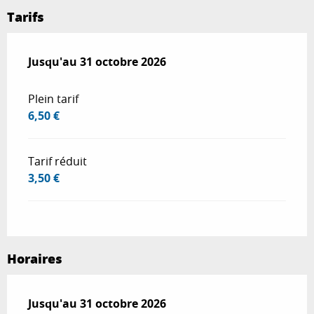
Tarifs
Du
Jusqu'au
6 juin 2026
31 octobre 2026
au
31 octobre 2026
Plein tarif
6,50 €
Tarif réduit
3,50 €
Horaires
Du
Jusqu'au
6 juin 2026
31 octobre 2026
au
31 octobre 2026