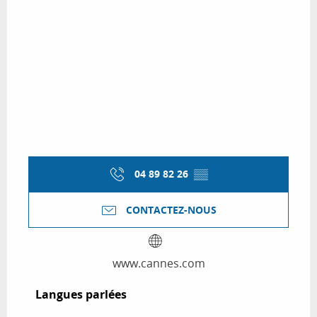
04 89 82 26
▒▒
CONTACTEZ-NOUS
www.cannes.com
Langues parlées
Langues parlées