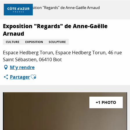
Aller
Accueil
Exposition "Regards" de Anne-Gaëlle Arnaud
au
contenu
principal
Exposition "Regards" de Anne-Gaëlle
DÉCOUVRIR
Arnaud
CULTURE
EXPOSITION
SCULPTURE
À FAIRE
Espace Hedberg Torun, Espace Hedberg Torun, 46 rue
Saint Sébastien, 06410 Biot
M'y rendre
SÉJOURNER
Ajouter aux favoris
Partager
+1 PHOTO