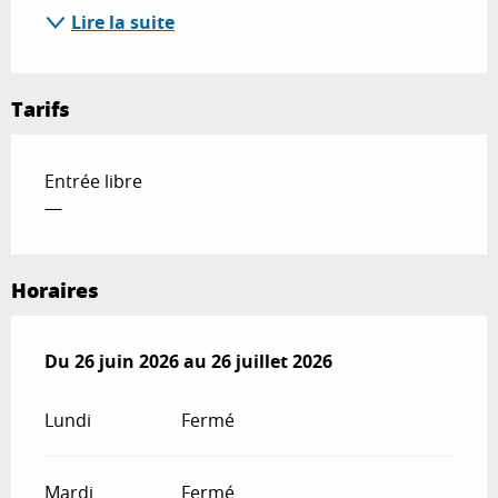
Lire la suite
Tarifs
Entrée libre
—
Horaires
Du
Du
26 juin 2026
26 juin 2026
au
au
26 juillet 2026
26 juillet 2026
Lundi
Fermé
Mardi
Fermé