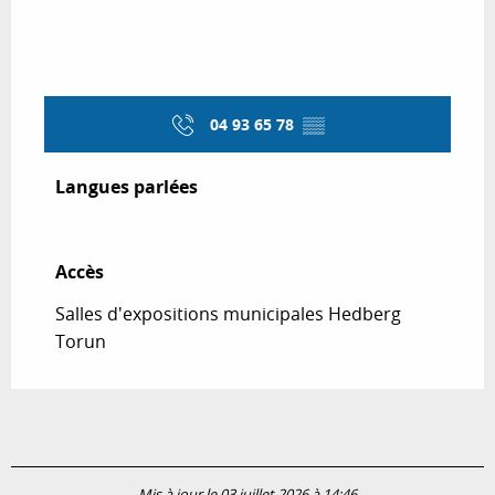
04 93 65 78
▒▒
Langues parlées
Langues parlées
Accès
Accès
Salles d'expositions municipales Hedberg
Torun
Mis à jour le 03 juillet 2026 à 14:46