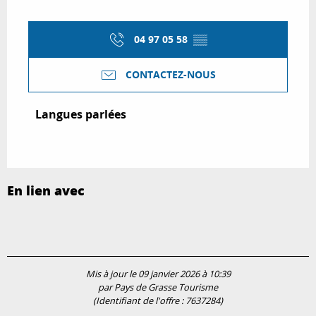
04 97 05 58
▒▒
CONTACTEZ-NOUS
Langues parlées
Langues parlées
En lien avec
Mis à jour le 09 janvier 2026 à 10:39
par Pays de Grasse Tourisme
(Identifiant de l'offre :
7637284
)