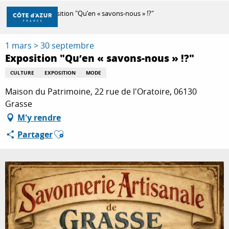
Aller
Accueil
Exposition "Qu’en « savons-nous » !?"
au
contenu
principal
1 mars > 30 septembre
DÉCOUVRIR
Exposition "Qu’en « savons-nous » !?"
CULTURE
EXPOSITION
MODE
À FAIRE
Maison du Patrimoine, 22 rue de l'Oratoire, 06130
Grasse
M'y rendre
SÉJOURNER
Ajouter aux favoris
Partager