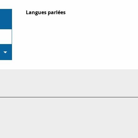
Langues parlées
Langues parlées