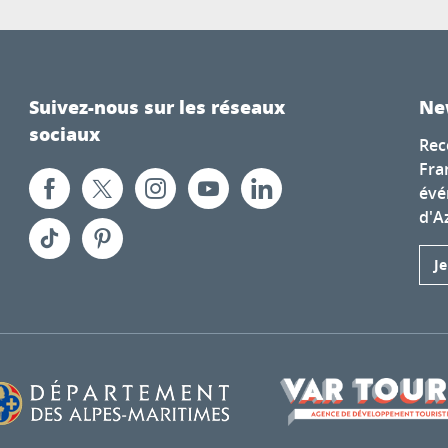
Suivez-nous sur les réseaux
Ne
sociaux
Rec
Fra
évé
d'A
J