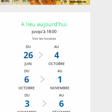
Ouverture et coordon
A lieu aujourd'hui
jusqu'à 18:00
Voir les horaires
DU
AU
26
4
JUIN
OCTOBRE
DU
AU
6
1
OCTOBRE
NOVEMBRE
DU
AU
3
6