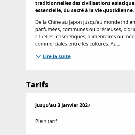
traditionnelles des civilisations asiatiqu
essentielle, du sacré à la vie quotidienne.
De la Chine au Japon jusqu’au monde indien, 
parfumées, communes ou précieuses, d’origin
rituelles, cosmétiques, alimentaires ou médi
commerciales entre les cultures. Au...
Lire la suite
Tarifs
Du
Jusqu'au
26 juin 2026
3 janvier 2027
au
3 janvier 2027
Plein tarif