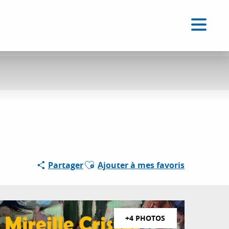
FR
Accessibilité
Recherche
Voir les favoris
Ajouter aux favoris
Partager
Ajouter à mes favoris
+4 PHOTOS