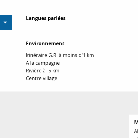
Langues parlées
Langues parlées
Environnement
Environnement
Itinéraire G.R. à moins d'1 km
A la campagne
Rivière à -5 km
Centre village
M
A