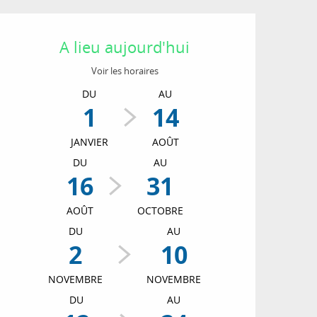
Ouverture et coordon
A lieu aujourd'hui
Voir les horaires
DU
AU
1
14
JANVIER
AOÛT
DU
AU
16
31
AOÛT
OCTOBRE
DU
AU
2
10
NOVEMBRE
NOVEMBRE
DU
AU