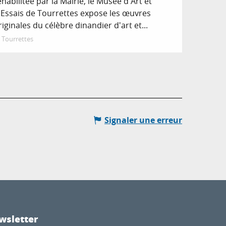
éhabilitée par la Mairie, le Musée d'Art et
'Essais de Tourrettes expose les œuvres
riginales du célèbre dinandier d'art et...
Tourrettes
Signaler une erreur
wsletter