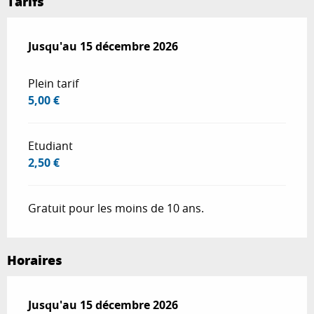
Tarifs
Du
Jusqu'au
15 décembre 2025
15 décembre 2026
au
15 décembre 2026
Plein tarif
5,00 €
Etudiant
2,50 €
Gratuit pour les moins de 10 ans.
Horaires
Du
Jusqu'au
1 janvier 2026
15 décembre 2026
au
15 décembre 2026