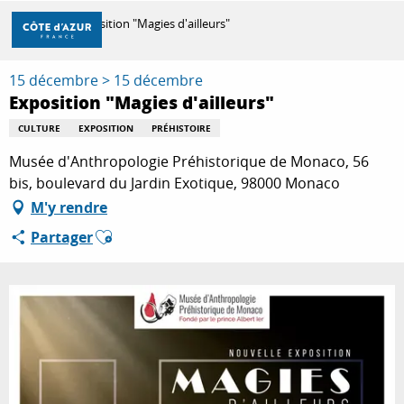
Aller
Accueil
Exposition "Magies d'ailleurs"
au
contenu
principal
15 décembre > 15 décembre
DÉCOUVRIR
Exposition "Magies d'ailleurs"
CULTURE
EXPOSITION
PRÉHISTOIRE
À FAIRE
Musée d'Anthropologie Préhistorique de Monaco, 56
bis, boulevard du Jardin Exotique, 98000 Monaco
M'y rendre
SÉJOURNER
Ajouter aux favoris
Partager