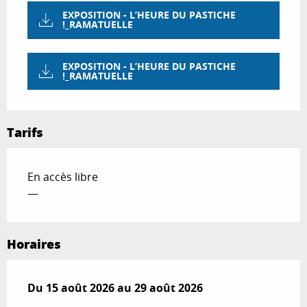
EXPOSITION - L’HEURE DU PASTICHE
!_RAMATUELLE
EXPOSITION - L’HEURE DU PASTICHE
!_RAMATUELLE
Tarifs
En accès libre
—
Horaires
Du
Du
15 août 2026
15 août 2026
au
au
29 août 2026
29 août 2026