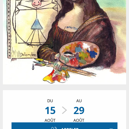
Ouverture et coordonnées
DU
AU
15
29
AOÛT
AOÛT