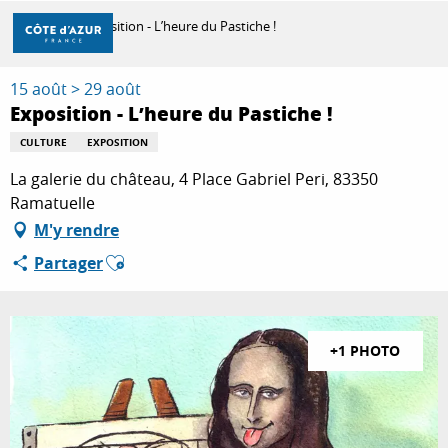
Aller
Accueil
Exposition - L’heure du Pastiche !
au
contenu
principal
15 août > 29 août
DÉCOUVRIR
Exposition - L’heure du Pastiche !
CULTURE
EXPOSITION
À FAIRE
La galerie du château, 4 Place Gabriel Peri, 83350
Ramatuelle
M'y rendre
SÉJOURNER
Ajouter aux favoris
Partager
+1 PHOTO