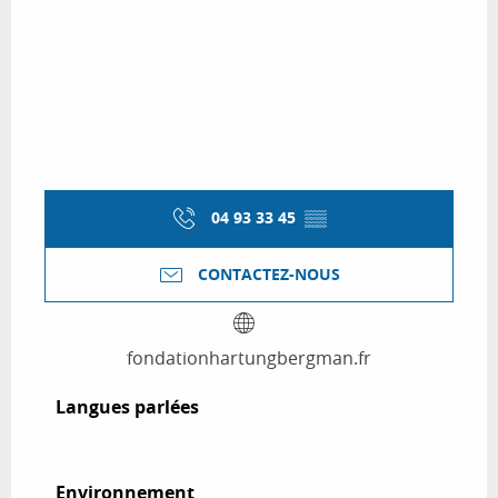
04 93 33 45
▒▒
CONTACTEZ-NOUS
fondationhartungbergman.fr
Langues parlées
Langues parlées
Environnement
Environnement