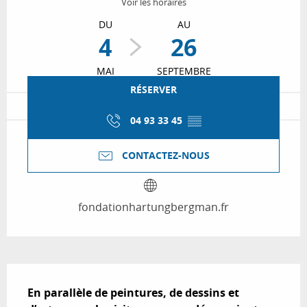
Voir les horaires
DU
AU
4
26
MAI
SEPTEMBRE
RÉSERVER
04 93 33 45
▒▒
CONTACTEZ-NOUS
fondationhartungbergman.fr
Description
En parallèle de peintures, de dessins et 