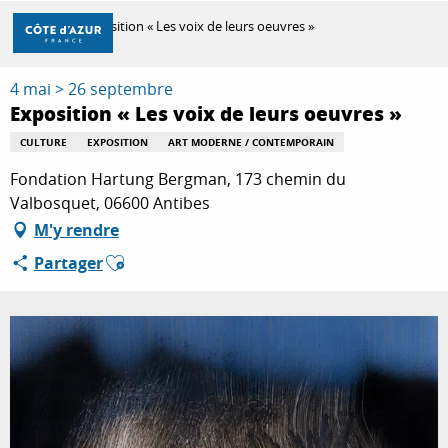
Aller
Accueil
Exposition « Les voix de leurs oeuvres »
au
contenu
principal
4 mai > 26 septembre
DÉCOUVRIR
Exposition « Les voix de leurs oeuvres »
CULTURE
EXPOSITION
ART MODERNE / CONTEMPORAIN
À FAIRE
Fondation Hartung Bergman, 173 chemin du
Valbosquet, 06600 Antibes
M'y rendre
SÉJOURNER
Ajouter aux favoris
Partager