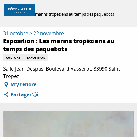
Aller
Accueil
au
Exposition : Les marins tropéziens au temps des paquebots
contenu
principal
DÉCOUVRIR
31 octobre > 22 novembre
Exposition : Les marins tropéziens au
temps des paquebots
À FAIRE
CULTURE
EXPOSITION
Salle Jean-Despas, Boulevard Vasserot, 83990 Saint-
SÉJOURNER
Tropez
M'y rendre
Ajouter aux favoris
Partager