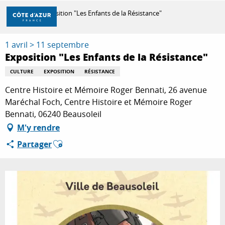
Aller
Accueil
Exposition "Les Enfants de la Résistance"
au
contenu
principal
1 avril > 11 septembre
DÉCOUVRIR
Exposition "Les Enfants de la Résistance"
CULTURE
EXPOSITION
RÉSISTANCE
À FAIRE
Centre Histoire et Mémoire Roger Bennati, 26 avenue
Maréchal Foch, Centre Histoire et Mémoire Roger
Bennati, 06240 Beausoleil
SÉJOURNER
M'y rendre
Ajouter aux favoris
Partager