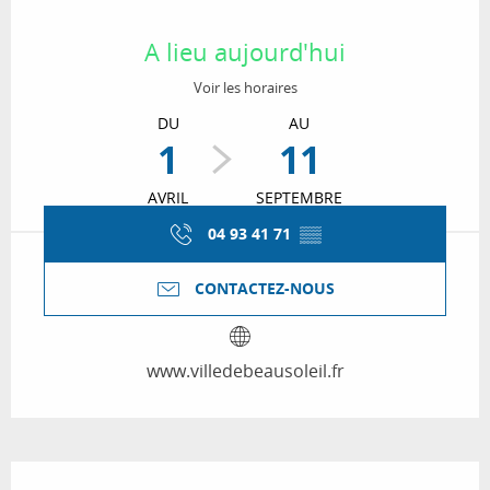
Ouverture et coordonnées
A lieu aujourd'hui
Voir les horaires
DU
AU
1
11
AVRIL
SEPTEMBRE
04 93 41 71
▒▒
CONTACTEZ-NOUS
www.villedebeausoleil.fr
Description