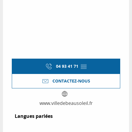
04 93 41 71
▒▒
CONTACTEZ-NOUS
www.villedebeausoleil.fr
Langues parlées
Langues parlées