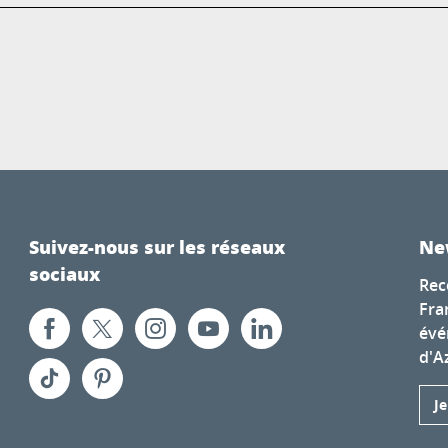
Suivez-nous sur les réseaux
Ne
sociaux
Rec
Fra
évé
d'A
J