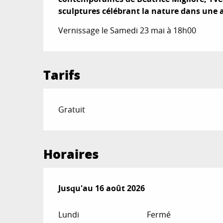
sculptures célébrant la nature dans une 
Vernissage le Samedi 23 mai à 18h00
Tarifs
Gratuit
Horaires
Du
Jusqu'au
17 juillet 2026
16 août 2026
au
16 août 2026
Lundi
Fermé