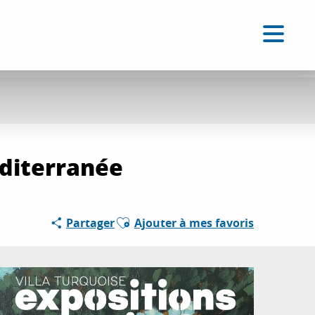
FR
Accessibilité
Recherche
Voir les favoris
éditerranée
Ajouter aux favoris
Partager
Ajouter à mes favoris