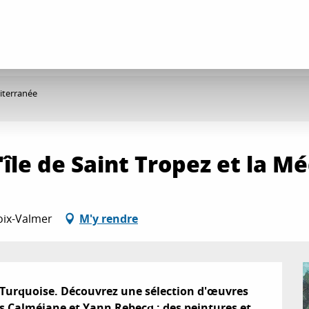
diterranée
'île de Saint Tropez et la M
roix-Valmer
M'y rendre
a Turquoise. Découvrez une sélection d'œuvres 
s Calméjane et Yann Rebecq : des peintures et 