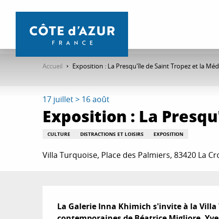
Aller
au
contenu
principal
Accueil
Exposition : La Presqu'île de Saint Tropez et la Mé
17 juillet > 16 août
Exposition : La Presqu
CULTURE
DISTRACTIONS ET LOISIRS
EXPOSITION
Villa Turquoise, Place des Palmiers, 83420 La C
Description
La Galerie Inna Khimich s'invite à la Vill
contemporaines de Béatrice Migliore, Yve