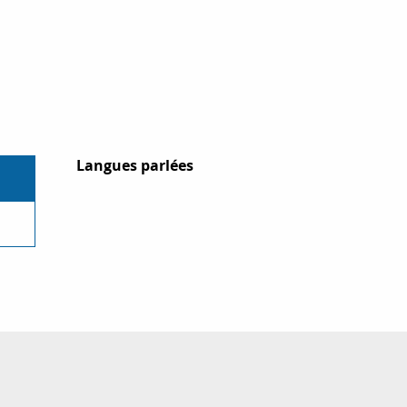
Langues parlées
Langues parlées