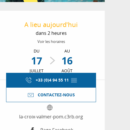
Ouverture et coordon
A lieu aujourd'hui
dans 2 heures
Voir les horaires
DU
AU
17
16
JUILLET
AOÛT
+33 (0)4 94 55 11
▒▒
CONTACTEZ-NOUS
la-croix-valmer-pom.c3rb.org