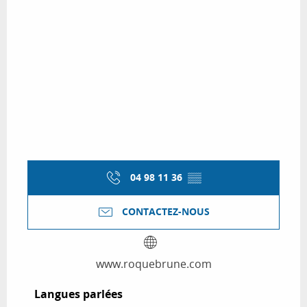
04 98 11 36
▒▒
CONTACTEZ-NOUS
www.roquebrune.com
Langues parlées
Langues parlées