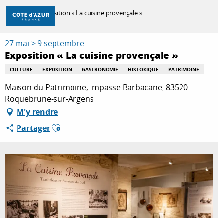
Aller
Accueil
Exposition « La cuisine provençale »
au
contenu
principal
27 mai > 9 septembre
DÉCOUVRIR
Exposition « La cuisine provençale »
CULTURE
EXPOSITION
GASTRONOMIE
HISTORIQUE
PATRIMOINE
À FAIRE
Maison du Patrimoine, Impasse Barbacane, 83520
Roquebrune-sur-Argens
M'y rendre
SÉJOURNER
Ajouter aux favoris
Partager