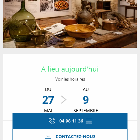
Ouverture et coordonnées
A lieu aujourd'hui
Voir les horaires
DU
AU
27
9
MAI
SEPTEMBRE
04 98 11 36
▒▒
CONTACTEZ-NOUS