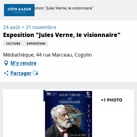
Aller
Accueil
Exposition "Jules Verne, le visionnaire"
au
contenu
principal
24 août > 21 novembre
DÉCOUVRIR
Exposition "Jules Verne, le visionnaire"
CULTURE
EXPOSITION
À FAIRE
Médiathèque, 44 rue Marceau, Cogolin
M'y rendre
Ajouter aux favoris
Partager
SÉJOURNER
+1 PHOTO