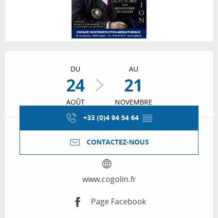
Ouverture et coordonnées
DU
AU
24
21
AOÛT
NOVEMBRE
+33 (0)4 94 54 64
▒▒
CONTACTEZ-NOUS
www.cogolin.fr
Page Facebook