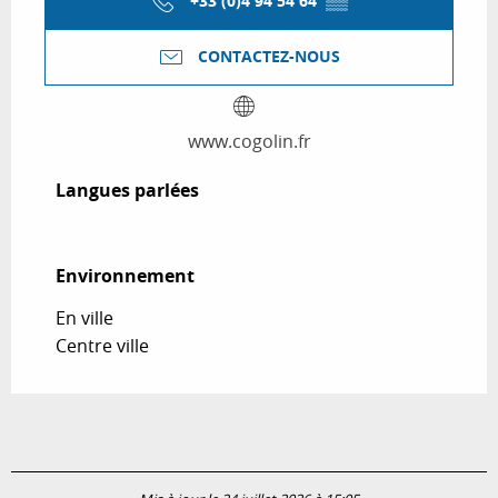
+33 (0)4 94 54 64
▒▒
CONTACTEZ-NOUS
www.cogolin.fr
Langues parlées
Langues parlées
Environnement
Environnement
En ville
Centre ville